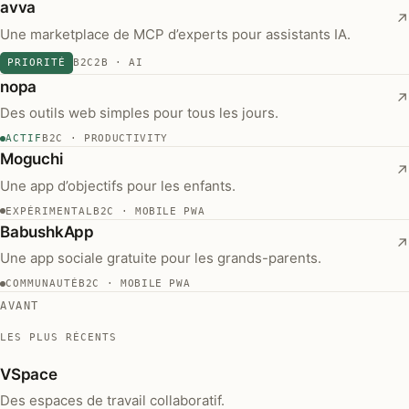
(ouvre dans un nouvel onglet)
avva
↗
Une marketplace de MCP d’experts pour assistants IA.
PRIORITÉ
B2C2B · AI
(ouvre dans un nouvel onglet)
nopa
↗
Des outils web simples pour tous les jours.
ACTIF
B2C · PRODUCTIVITY
(ouvre dans un nouvel onglet)
Moguchi
↗
Une app d’objectifs pour les enfants.
EXPÉRIMENTAL
B2C · MOBILE PWA
(ouvre dans un nouvel onglet)
BabushkApp
↗
Une app sociale gratuite pour les grands-parents.
COMMUNAUTÉ
B2C · MOBILE PWA
AVANT
LES PLUS RÉCENTS
VSpace
Des espaces de travail collaboratif.