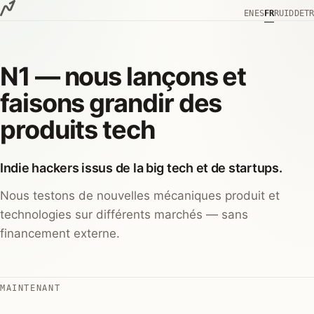
Aller au contenu
EN
ES
FR
RU
ID
DE
TR
N1 — nous lançons et
faisons grandir des
produits tech
Indie hackers issus de la big tech et de startups.
Nous testons de nouvelles mécaniques produit et
technologies sur différents marchés — sans
financement externe.
MAINTENANT