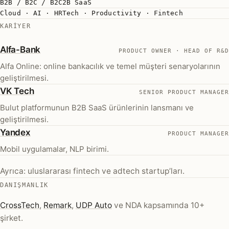
B2B / B2C / B2C2B SaaS
Cloud · AI · HRTech · Productivity · Fintech
KARIYER
(yeni sekmede açılır)
Alfa-Bank
PRODUCT OWNER · HEAD OF R&D
Alfa Online: online bankacılık ve temel müşteri senaryolarının
geliştirilmesi.
(yeni sekmede açılır)
VK Tech
SENIOR PRODUCT MANAGER
Bulut platformunun B2B SaaS ürünlerinin lansmanı ve
geliştirilmesi.
(yeni sekmede açılır)
Yandex
PRODUCT MANAGER
Mobil uygulamalar, NLP birimi.
Ayrıca: uluslararası fintech ve adtech startup’ları.
DANIŞMANLIK
(yeni sekmede açılır)
(yeni sekmede açılır)
(yeni sekmede açılır)
CrossTech
,
Remark
,
UDP Auto
ve NDA kapsamında 10+
şirket.