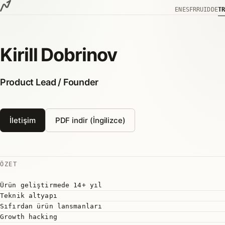
İçeriğe geç
EN
ES
FR
RU
ID
DE
TR
Kirill Dobrinov
Product Lead / Founder
İletişim
PDF indir (İngilizce)
ÖZET
Ürün geliştirmede 14+ yıl
Teknik altyapı
Sıfırdan ürün lansmanları
Growth hacking